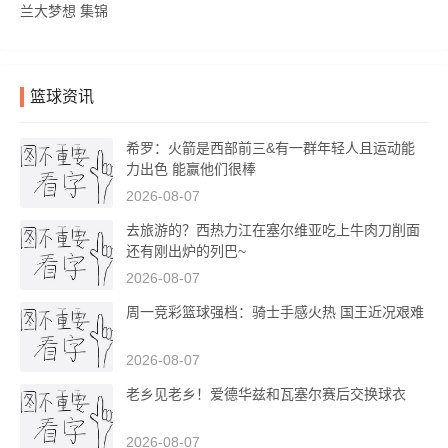
兰大梦想 集锦
篮球资讯
希罗：火箭是西部前三&有一群年轻人且运动能
力出色 能赢他们很棒
2026-08-07
去旅游的？西热力江在塞尔维亚吃上牛肉刀削面
还有刚出炉的列巴~
2026-08-07
周一竞彩篮球强档：骑士手感火热 国王近况艰难
2026-08-07
老乡见老乡！爱德华兹和瓦塞尔赛后交换球衣
2026-08-07