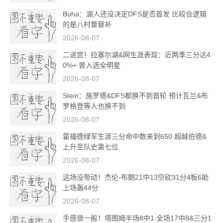
Buha：湖人还没决定DFS是否首发 比较合逻辑
的是八村塁替补
2026-08-07
二进宫！拉塞尔湖&网生涯表现：近两季三分达4
0%+ 曾入选全明星
2026-08-07
Stein：施罗德&DFS都换不到首轮 预计瓦兰&布
罗格登等人也换不到
2026-08-07
霍福德绿军生涯三分命中数来到650 超越伯德&
上升至队史第七位
2026-08-07
这场没带动！杰伦-布朗21中13空砍31分4板6助
上场轰44分
2026-08-07
手感很一般！塔图姆半场8中1 全场17中8&三分1