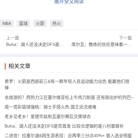
展开全文阅读
NBA
篮球
火箭
热火
上一篇
下一篇
Buha：湖人还没决定DFS是否首发 比较合逻辑的是八村塁替补
席尔瓦：教练的信任意味着一切 大家在场上都在做正确的事情
相关文章
希罗：火箭是西部前三&有一群年轻人且运动能力出色 能赢他们很
棒
去旅游的？西热力江在塞尔维亚吃上牛肉刀削面 还有刚出炉的列巴~
周一竞彩篮球强档：骑士手感火热 国王近况艰难
老乡见老乡！爱德华兹和瓦塞尔赛后交换球衣
Buha：湖人还没决定DFS是否首发 比较合逻辑的是八村塁替补
二进宫！拉塞尔湖&网生涯表现：近两季三分达40%+ 曾入选全明星