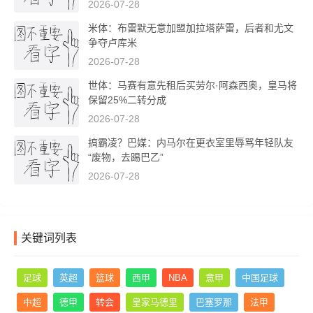
2026-07-28
米体：布雷默无意加盟加拉塔萨雷，后者和尤文
争夺卢库米
2026-07-28
世体：马赛有意先租后买劳尔·阿森西奥，皇马将
保留25%二转分成
2026-07-28
搞霸凌？巴媒：内马尔在更衣室里辱骂年轻队友
“废物，去踢巴乙”
2026-07-28
关键词列表
足球
英超
篮球
西甲
NBA
意甲
中国足球
中超
德甲
转会
皇家马德里
巴塞罗那
法甲