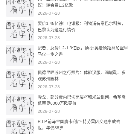
议！转会费1.2亿欧
2026-07-28
要价1.45亿镑！电讯报：利物浦有意巴尔科拉，
巴黎认为这是行情价
2026-07-28
记者：总价1.2-1.3亿欧，扬·迪奥曼德距离加盟皇
马仅一步之遥
2026-07-28
佩德里晒苏州之行照片：体验汉服、踢蹴鞠、参
观苏州园林
2026-07-28
隆戈：部分费内巴切高层将和米兰谈判，希望降
低莱奥6000万欧要价
2026-07-28
R.I.P.前马里国脚卡利卢·特劳雷因交通事故去
世，年仅38岁