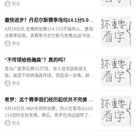
与湖人队签下一份长期合同，当被问及是否有可
佚名
能长期留在洛杉矶时，他...
最快进步？丹尼尔斯赛季场均14.1分5.9板
4.4助 另有3抢断34年首人
4月19日讯 老鹰附加赛114-123不敌热火，遭淘
汰赛季结束。本赛季丹尼尔斯为老鹰出战76场，
场均14.1分5.9篮板4.4助攻3.0抢断，命中率49.
佚名
3%，三分34.0%，罚球59.3%。丹...
“不传球给杨瀚森”？真的吗？
青岛广厦季后赛G1打完，有人说韦瑟斯庞太
独，故意不给杨瀚森传球，但造谣一张嘴，辟谣
跑断腿这句话是真没说错......我手动统计了本轮
佚名
系列赛前两场比赛，韦瑟斯庞喂...
希罗：这个赛季我们经历起伏并不完美 但
这一切都充斥着热火文化
4月19日讯 NBA东部附加赛，热火在客场以123-
114加时击败老鹰。赛后，希罗在场边接受了记
者采访。他说道：“整个赛季都体现了热火的文
佚名
化。虽然这个赛季并不完美，...