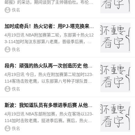
邮报》的采访，期间谈到了主帅锡伯杜。布伦森
说：“我个人感觉他对我的职业生涯意义重大，
佚名
他对唐斯的成长也起到了...
加时成奇兵！热火记者：用PJ-塔克换来米
切尔真是天才交易
4月19日讯 NBA附加赛第二轮，东部第十热火12
3-114加时淘汰东部第八老鹰，晋级季后赛，将
对阵东部第一的骑士。本场比赛戴维恩-米切尔
佚名
成为奇兵，他在加时赛命中3记...
段冉：顽强的热火队再一次创造历史 他们
把下克上刻在骨子里
4月19日讯 今日，热火在附加赛第二轮加时123-
114客场击败老鹰，以东部第八号种子球队晋级
季后赛。值得一提的是，热火在过去的三个赛季
佚名
中都是以8号种子的身份挺...
斯波：我知道队员有多想进季后赛 从他们
眼神中能感受到那种渴望
4月19日讯 NBA东部附加赛，热火在客场以123-
114加时击败老鹰，挺进季后赛。赛后，热火主
帅斯波接受了记者采访。他说道：“我知道我们
佚名
的团队有多么渴望进入季后赛...