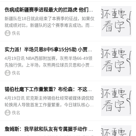
伤病成新疆赛季进程最大的拦路虎 他们下
赛季仍是联盟前四的水平
新疆队在18日就此结束了本赛季的征战，如果仅
就成绩对比，新疆队的这个赛季难言成功。而就
赛季进程来看，新疆队很不走运。伤病成为新疆
佚名
队赛季进程最大的拦路虎...
实力派！半场贝恩8中5拿15分5助 小贾伦-
杰克逊8中4得10分4板3助
4月19日讯 NBA西部附加赛，灰熊半场66-49领
先独行侠。上半场，灰熊两位球员贝恩和小贾
伦-杰克逊均有出色发挥，贝恩18分钟8投5中，
佚名
三分3中2、罚球3中3拿到15分2篮...
锡伯杜麾下工作量繁重？布伦森：不这么
想 他也进步了很多
4月19日讯 尼克斯主帅锡伯杜经常被媒体调侃短
轮换用人导致首发工作量繁重，今日球队核心布
伦森在接受采访时表达了不同的看法。“我看到
佚名
他其实进步了很多。...
詹姆斯：我早就和队友有专属握手动作 我