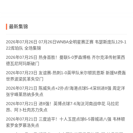
最新集锦
2026年07月26日 07月26日WNBA全明星赛正赛 韦瑟斯庞队129-1
22库珀队 全场集锦
2026年07月25日 热身首胜！曼联5-0罗森博格 齐尔克泽传射莱西
德瓦尼阿玛斯破门
2026年07月23日 友谊赛-热刺1-0英甲队米尔顿凯恩斯 新援M费轰
世界波梁民革失空门
2026年07月21日 陈威失点+2扑点!海港点球5-4深圳进8强 周定洋
张宇峰莱昂纳多失点
2026年07月21日 进8强！英博点球7-6淘汰河南战申花 马拉尼
昂、阿卜杜肉苏力失点
2026年07月21日 三度追平！十人玉昆点球6-5蓉城进八强 韦林顿
索罗金罗慕洛失点