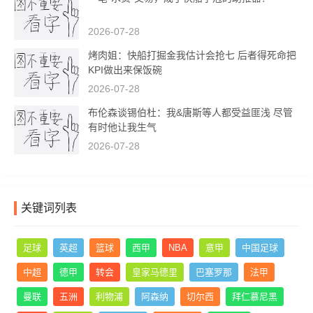
2026-07-28
烤肉姐：快船打掘金我估计会抢七 后者得死命把
KPI做出来保饭碗
2026-07-28
布伦森谈锡伯杜：我&唐斯等人都受益匪浅 尽管
有时他让我生气
2026-07-28
关键词列表
足球
英超
篮球
西甲
NBA
意甲
中国足球
中超
德甲
转会
皇家马德里
巴塞罗那
法甲
曼联
五洲
利物浦
阿森纳
切尔西
拜仁慕尼黑