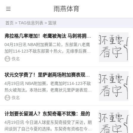
雨燕体育
首页
> TAG信息列表 > 篮球
弗拉格几率增加！老鹰被淘汰 马刺将拥有
两个乐透签&状元概率6.7%
04月19日讯 NBA附加赛第二轮，东部第八老鹰
加时114-123不敌东部第十热火，无缘季后赛。
根据规则，马刺自己的签有6%的概率抽到状
佚名
元，26.2%的概率抽到前4顺位，34.5%...
状元交学费了！里萨谢两场附加赛表现相
当辣眼 21中3合计得10分
4月19日讯 NBA附加赛，老鹰加时114-123不敌
热火被淘汰。本场比赛，老鹰状元里萨谢表现辣
眼，末节和加时被直接摁到板凳席，再也没出
佚名
战。他出战16分钟，11中1，三分7中0...
计划要长留湖人？东契奇毫不犹豫：是的
4月19日讯 今日湖人球星东契奇接受了采访，期
间谈到了自己今夏的选择。东契奇有资格在今夏