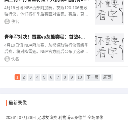
P 我们必须打出纪律性
4月19日讯 NBA西部附加赛，灰熊120-106击败
独行侠，他们将在季后赛面对雷霆。赛后，莫兰
特接受了记者采访。谈到将面对雷霆，他说道：
佚名
“这将是巨大挑战，我们本赛季已...
青年军对决！雷霆vs灰熊赛程：首战4月2
1日凌晨1点
4月19日讯 NBA附加赛，灰熊轻取独行侠晋级季
后赛，将对阵雷霆。NBA官方随后公布了这轮系
列赛的赛程（北京时间）：G1 4月21日1点 雷霆
佚名
主场G2 4月23日7点30 雷霆主场G...
1
2
3
4
5
6
7
8
9
10
下一页
尾页
最新录像
2026年07月26日 足球友谊赛 利物浦vs桑德兰 全场录像