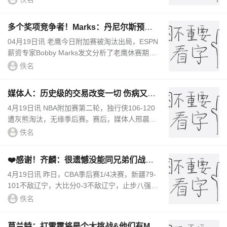
一瘸一拐悲壮离场，灰熊大胜...
多个奖项竞争者！Marks：丹尼尔斯预计5
年1.7亿 与萨格斯合同相当
04月19日讯 老鹰今日附加赛被淘汰出局，ESPN
薪资专家Bobby Marks发文分析了老鹰休赛期的
各项事务。Marks表示，戴森-丹尼尔斯不太可能
佚名
签下5年2.45亿美元的顶薪...
媒体人：历史级的交易改变一切 伤病又改
变了这赛季独行侠的剧本
4月19日讯 NBA附加赛第二轮，独行侠106-120
遭灰熊淘汰，无缘季后赛。赛后，媒体人邢晨发
文谈到了独行侠，内容如下：独行侠的赛季结束
佚名
了，把他们击溃的灰熊拿到最后一...
❤️感谢！齐麟：很遗憾没能同兄弟们战到
最后 继续向前 下次见～
4月19日讯 昨日，CBA季后赛1/4决赛，新疆79-
101不敌辽宁，大比分0-3不敌辽宁，止步八强。
赛后，新疆球员齐麟更新社媒为本赛季作出总
佚名
结。原文如下：这是我来到新疆的第...
莫兰特：打雷霆将是个大挑战&他们有MV