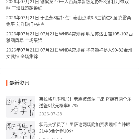
2026年07月21日 铜梁龙2-0十人西海岸晋级足协杯8强 杜月徵双
响 丁海峰蹬踏染红
2026年07月21日 于金永3度扑点！泰山点球6-5三镇进8强 克雷桑
绝平 刘洋破门+失点
2026年07月21日 07月21日WNBA常规赛 明尼苏达山猫105-102西
雅图风暴 全场集锦
2026年07月21日 07月21日WNBA常规赛 华盛顿神秘人90-82金州
女武神 全场集锦
最新资讯
弗拉格几率增加！老鹰被淘汰 马刺将拥有两个乐
透签&状元概率6.7%
2026-07-28
状元交学费了！里萨谢两场附加赛表现相当辣眼
21中3合计得10分