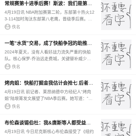
常规赛第十进季后赛！斯波：我们是第一
支做到的球队 有何不可？
4月19日讯 NBA附加赛第二轮，东部第十热火12
3-114加时淘汰东部第八老鹰，晋级季后赛。由
此一来，热火将在季后赛中对阵排名东部第一的
佚名
骑士。值得一提的是，热火成...
一笔“水货”交易，成了快船争冠的助推
器？
2024年夏天，没有人看好战力流失严重的快船
队。核心保罗-乔治远走费城，关键替补威少转
投丹佛，前半赛季还要缺少养伤的伦纳德......这
佚名
样一支残兵败将别说退出争...
烤肉姐：快船打掘金我估计会抢七 后者得
死命把KPI做出来保饭碗
4月19日讯 前记者、莱昂纳德中方经纪人“烤肉
姐”陆垠箐发文展望了NBA季后赛。她写道：“快
船打掘金我估计会抢七，很多人说掘金这赛季不
佚名
行，尤其是临近季后赛炒...
布伦森谈锡伯杜：我&唐斯等人都受益匪
浅 尽管有时他让我生气
4月19日讯 今日尼克斯核心布伦森接受了《纽约