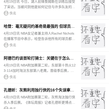
也不知道自己怎么记住的
4月19日讯 今日，湖人前锋詹姆斯在训练后接受
了采访。当被问到他是如何记住与许多队友的专
属握手手势的，詹姆斯说：“这不是赢得的东
佚名
西，它就那么发生了。我不知...
哈登：毫无疑问约基奇是最强的 但球员们
都想看亚历山大拿MVP
4月19日讯 NBA女记者兼主持人Rachel Nichols
在播客节目中表示，哈登告诉他所有的球员都希
望亚历山大获得MVP。“快船去丹佛之前，我和
佚名
哈登聊过一些，”Rachel说，...
阿德巴约谈首轮打骑士：关键在于怎么在
客场拿下一场胜利
4月19日讯 NBA附加赛第二轮，东部第十热火12
3-114加时淘汰东部第八老鹰，晋级季后赛，将
对阵东部第一的骑士。赛后中锋阿德巴约接受采
佚名
访谈到了首轮对手骑士队，他...
孔德昕：灰熊利用独行侠的16个失误拿了
24分 莫兰特带伤打成英雄
4月19日讯 NBA附加赛第二轮，灰熊淘汰独行侠
杀入季后赛。《体坛周报》记者孔德昕更博点评
道：”莫兰特带伤复出成为英雄，浓眉40分拼到
佚名