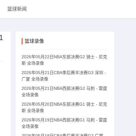
篮球新闻
1
篮球录像
2026年05月22日NBA东部决赛G2 骑士 - 尼克
斯 全场录像
2026年05月21日CBA季后赛半决赛G3 深圳 -
广厦 全场录像
2026年05月21日NBA西部决赛G2 马刺 - 雷霆
全场录像
2026年05月20日NBA东部决赛G1 骑士 - 尼克
斯 全场录像
2026年05月19日NBA西部决赛G1 马刺 - 雷霆
全场录像
2026年05月18日CBA季后赛半决赛G2 广厦 -