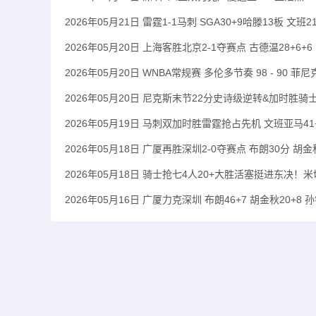
2026年05月21日 雷霆1-1马刺 SGA30+9哈滕13板 文班
2026年05月20日 上海客胜北京2-1夺赛点 古德温28+6+6 
2026年05月20日 WNBA常规赛 多伦多节奏 98 - 90 
2026年05月20日 尼克斯末节22分史诗级逆转&加时胜骑士 
2026年05月19日 马刺双加时胜雷霆抢占先机 文班亚马41+2
2026年05月18日 广厦再胜深圳2-0夺赛点 布朗30分 胡金秋
2026年05月18日 骑士抢七4人20+大胜活塞挺进东决！米切
2026年05月16日 广厦力克深圳 布朗46+7 胡金秋20+8 孙