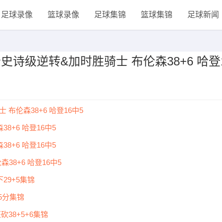
足球录像
篮球录像
足球集锦
篮球集锦
足球新闻
2分史诗级逆转&加时胜骑士 布伦森38+6 哈登
布伦森38+6 哈登16中5
8+6 哈登16中5
8+6 哈登16中5
38+6 哈登16中5
29+5集锦
5分集锦
砍38+5+6集锦