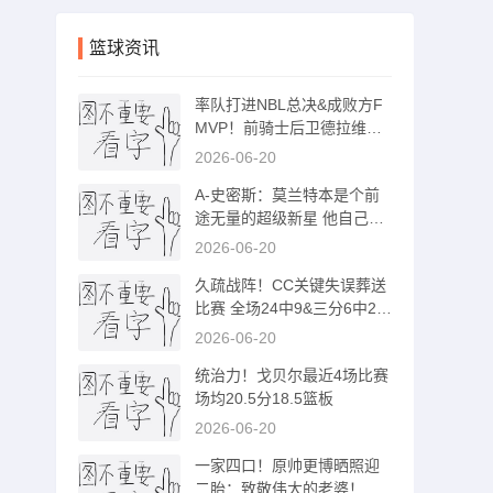
篮球资讯
率队打进NBL总决&成败方F
MVP！前骑士后卫德拉维多
瓦转投悉尼国王
2026-06-20
A-史密斯：莫兰特本是个前
途无量的超级新星 他自己搞
砸了这一切
2026-06-20
久疏战阵！CC关键失误葬送
比赛 全场24中9&三分6中2得
到25分9板
2026-06-20
统治力！戈贝尔最近4场比赛
场均20.5分18.5篮板
2026-06-20
一家四口！原帅更博晒照迎
二胎：致敬伟大的老婆！