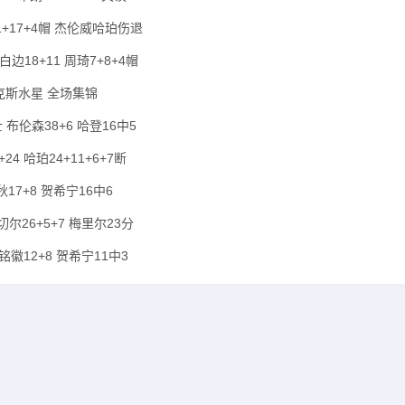
21+17+4帽 杰伦威哈珀伤退
白边18+11 周琦7+8+4帽
菲尼克斯水星 全场集锦
布伦森38+6 哈登16中5
4 哈珀24+11+6+7断
17+8 贺希宁16中6
尔26+5+7 梅里尔23分
铭徽12+8 贺希宁11中3