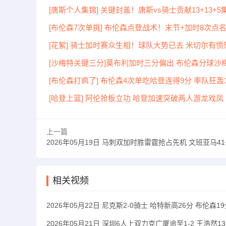
[唐斯个人集锦] 关键封盖！唐斯vs骑士贡献13+13+5
[布伦森7次单挑] 布伦森点登战术！末节+加时8次点
[花絮] 骑士加时赛众生相！球队大势已去 米切尔有
[沙梅特关键三分]莫布利加时三分偏出 布伦森分球沙
[布伦森打疯了] 布伦森4次单吃哈登连得9分 率队狂轰1
[哈登上篮] 阿伦抢板立功 哈登加速突破两人游龙戏凤
上一篇
2026年05月19日 马刺双加时胜雷霆抢占先机 文班亚马41+24 哈珀24+11+
相关视频
2026年05月22日 尼克斯2-0骑士 哈特新高26分 布伦森1
2026年05月21日 深圳6人上双力克广厦追至1-2 王浩然13+