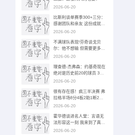
2026-06-20
比斯利谈单赛季300+三分：
感谢团队和亲友 这份成就永
远属于我
2026-06-20
不满球队表现!芬奇谈戈贝
尔：他不想输 但需要更多球
员有这种信念
2026-06-20
理查德-杰弗森：约基奇现在
绝对是历史前20的球员 3次
MVP说明一切
2026-06-20
很有存在感！疯三半决赛 弗
拉格半场8分4板2助1断2帽
贡献极限2+1
2026-06-20
霍华德谈进名人堂：言语无
法形容这一刻 我来到了真正
的篮球天堂
2026-06-20