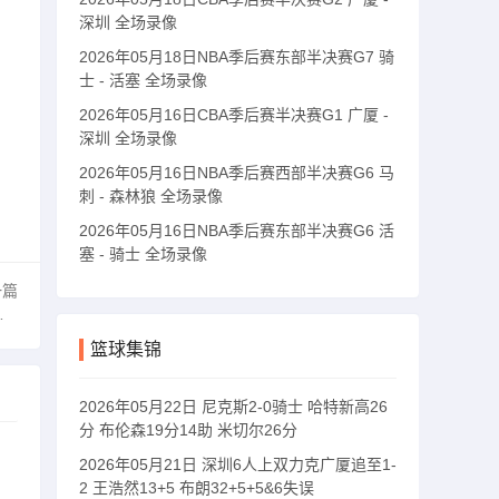
深圳 全场录像
2026年05月18日NBA季后赛东部半决赛G7 骑
士 - 活塞 全场录像
2026年05月16日CBA季后赛半决赛G1 广厦 -
深圳 全场录像
2026年05月16日NBA季后赛西部半决赛G6 马
刺 - 森林狼 全场录像
2026年05月16日NBA季后赛东部半决赛G6 活
塞 - 骑士 全场录像
一篇
篮球集锦
2026年05月22日 尼克斯2-0骑士 哈特新高26
分 布伦森19分14助 米切尔26分
2026年05月21日 深圳6人上双力克广厦追至1-
2 王浩然13+5 布朗32+5+5&6失误