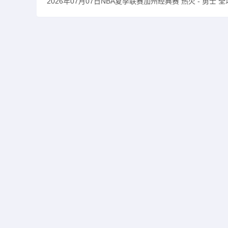
2026年07月07日NBA夏季联赛加州经典赛 热火 - 勇士 