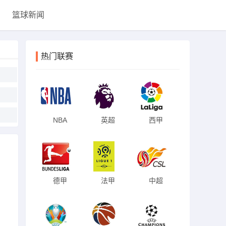
篮球新闻
热门联赛
NBA
英超
西甲
德甲
法甲
中超