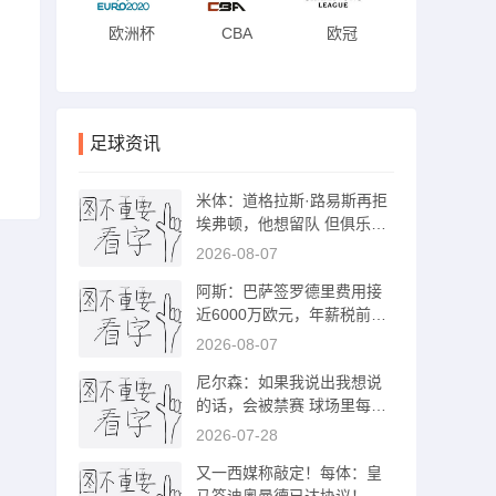
欧洲杯
CBA
欧冠
足球资讯
米体：道格拉斯·路易斯再拒
埃弗顿，他想留队 但俱乐部
尚未敲定
2026-08-07
阿斯：巴萨签罗德里费用接
近6000万欧元，年薪税前30
00万欧签4年
2026-08-07
尼尔森：如果我说出我想说
的话，会被禁赛 球场里每人
都可以看见
2026-07-28
又一西媒称敲定！每体：皇