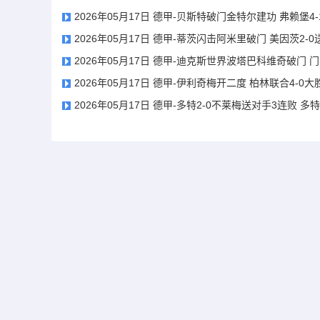
2026年05月17日 德甲-贝斯特破门金特尔建功 弗赖堡4-1莱比
2026年05月17日 德甲-蒂茨闪击阿米里破门 美因茨2-0送海登海姆降
2026年05月17日 德甲-迪克斯世界波塔巴科维奇破门 门兴4-0十人霍芬海姆
2026年05月17日 德甲-伊利奇梅开二度 柏林联合4-0大胜奥格斯
2026年05月17日 德甲-多特2-0不莱梅送对手3连败 多特德甲亚军收官 吉拉西破门