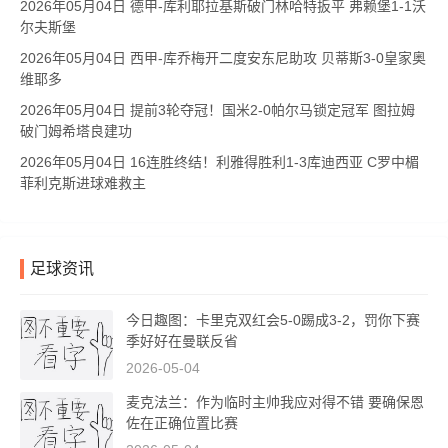
2026年05月04日 德甲-库利耶拉基斯破门林哈特扳平 弗赖堡1-1沃
尔夫斯堡
2026年05月04日 西甲-库乔梅开二度安东尼助攻 贝蒂斯3-0皇家奥
维耶多
2026年05月04日 提前3轮夺冠！国米2-0帕尔马锁定冠军 图拉姆
破门姆希塔良建功
2026年05月04日 16连胜终结！利雅得胜利1-3库迪西亚 C罗中楣
菲利克斯进球难救主
足球资讯
今日趣图：卡里克双红会5-0踢成3-2，罚你下赛
季好好在曼联反省
2026-05-04
麦克法兰：作为临时主帅我应对得不错 要确保恩
佐在正确位置比赛