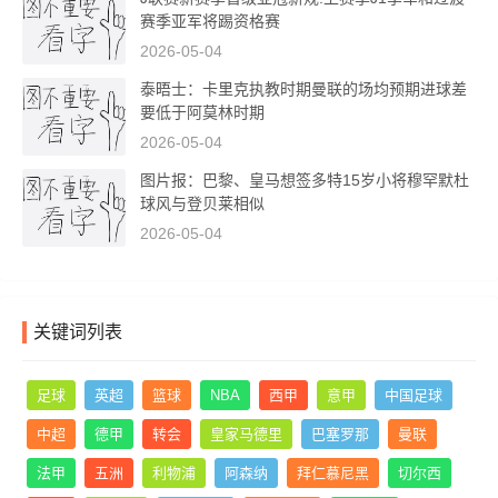
赛季亚军将踢资格赛
2026-05-04
泰晤士：卡里克执教时期曼联的场均预期进球差
要低于阿莫林时期
2026-05-04
图片报：巴黎、皇马想签多特15岁小将穆罕默杜
球风与登贝莱相似
2026-05-04
关键词列表
足球
英超
篮球
NBA
西甲
意甲
中国足球
中超
德甲
转会
皇家马德里
巴塞罗那
曼联
法甲
五洲
利物浦
阿森纳
拜仁慕尼黑
切尔西