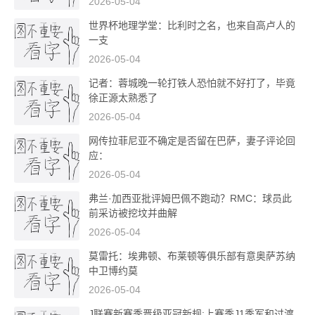
2026-05-04
世界杯地理学堂：比利时之名，也来自高卢人的
一支
2026-05-04
记者：蓉城晚一轮打铁人恐怕就不好打了，毕竟
徐正源太熟悉了
2026-05-04
网传拉菲尼亚不确定是否留在巴萨，妻子评论回
应：
2026-05-04
弗兰·加西亚批评姆巴佩不跑动？RMC：球员此
前采访被挖坟并曲解
2026-05-04
莫雷托：埃弗顿、布莱顿等俱乐部有意奥萨苏纳
中卫博约莫
2026-05-04
J联赛新赛季晋级亚冠新规:上赛季J1季军和过渡