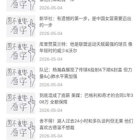
2026-05-04
新华社：有遗憾的第一步，是中国女篮需要迈出
的一步
2026-05-04
库里赞莫兰特：他是联盟运动天赋最强的球员 像
年轻时的威少&沃尔
2026-05-04
队记：杨瀚森展现了传球&投射&下顺&封盖 但力
量&心肺水平需加强
2026-05-04
到底混成了底薪 美媒：巴格利和奇才的合同1年3
08万 全额保障
2026-05-04
舍不得！湖人过去24小时和多队谈判但无果 他们
喜欢古德温不想裁
2026-05-04