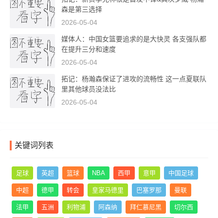
森是第三选择
2026-05-04
媒体人：中国女篮要追求的是大快灵 各支强队都
在提升三分和速度
2026-05-04
拓记：杨瀚森保证了进攻的流畅性 这一点夏联队
里其他球员没法比
2026-05-04
关键词列表
足球
英超
篮球
NBA
西甲
意甲
中国足球
中超
德甲
转会
皇家马德里
巴塞罗那
曼联
法甲
五洲
利物浦
阿森纳
拜仁慕尼黑
切尔西