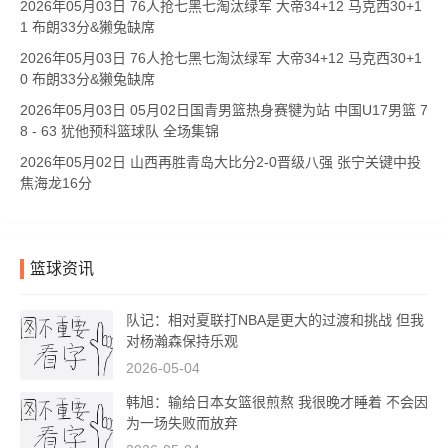
2026年05月03日 76人抢七黑七淘汰绿军 大帝34+12 马克西30+1
1 布朗33分&獭兔缺席
2026年05月03日 76人抢七黑七淘汰绿军 大帝34+12 马克西30+1
0 布朗33分&獭兔缺席
2026年05月03日 05月02日国青男篮热身赛犍为站 中国U17男篮 7
8 - 63 犹他预科篮球队 全场集锦
2026年05月02日 山西再胜青岛大比分2-0晋级八强 张宁关键中投
焦海龙16分
篮球资讯
队记：相对夏联打NBA是更大的过渡和挑战 但我
对杨瀚森保持乐观
2026-05-04
韩旭：输给日本女篮很煎熬 我很晚才睡着 不会因
为一场失败而放弃