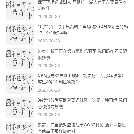
绿军下场迎战湖人 马祖拉：湖人有了东契奇后攻
防俱佳
2026-06-28
10胜1负！联手出战时库里场均30.4分6助 巴特勒
17.1分5板5.4助
2026-06-28
追梦：我们正在努力赢得总冠军 我们仍在弄清楚
很多事
2026-06-28
NBA历史30岁以上砍40+场次榜：乔丹44次第1
库里40第2 利拉德第3
2026-06-28
连续惜败后莫斯利寄语球队：这是一种困境 我们
必须努力摆脱
2026-06-28
追梦：库里绝对应该处于GOAT讨论 詹乔鲨都没
有像库里那样被针对