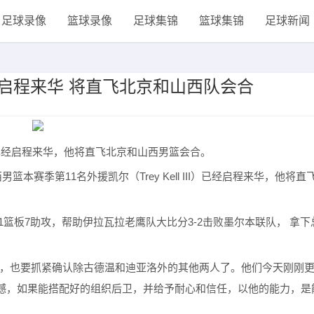
足球录像
篮球录像
足球集锦
篮球集锦
足球新闻
已启程来华 将直飞北京和山西队会合
尔已经启程来华，他将直飞北京和山西男篮会合。
本赛季第11名外援凯尔（Trey Kell III）已经启程来华，他将直
11篮板7助攻，帮助伊拉瓦拉老鹰队大比分3-2击败墨尔本联队， 拿下
队，也要抓紧确认除古德温和迪亚洛外的其他两人了。他们今天刚刚
憾，如果能搭配好的组织后卫，并给予耐心和信任，以他的能力，是