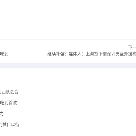
下
到首败
继续补强？媒体人：上海签下前深圳男篮外援
山西队会合
天吃到首败
力
们拭目以待