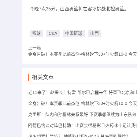
今晚7点35分，山西男篮将在客场挑战北控男篮。
篮球
CBA
中国篮球
山西
上一篇
金身告破！本赛季此前杰伦-格林砍下30+时火箭10-0 今天吃
相关文章
老11来了！赵探长：特雷-凯尔已启程来华 将直飞北京和
金身告破！本赛季此前杰伦-格林砍下30+时火箭10-0 今
克里斯：队内和孙桐林关系最好 下赛季想继续为山东队效
阿德巴约谈对阵巴特勒：比赛会很精彩且火药味十足让我
热火想要杜兰特？ 他能取代巴特勒2入总决赛的辉煌？