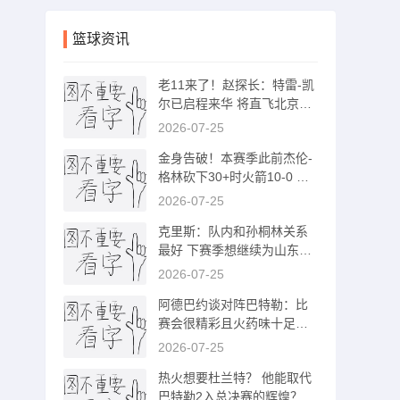
篮球资讯
老11来了！赵探长：特雷-凯
尔已启程来华 将直飞北京和
山西队会合
2026-07-25
金身告破！本赛季此前杰伦-
格林砍下30+时火箭10-0 今
天吃到首败
2026-07-25
克里斯：队内和孙桐林关系
最好 下赛季想继续为山东队
效力
2026-07-25
阿德巴约谈对阵巴特勒：比
赛会很精彩且火药味十足让
我们拭目以待
2026-07-25
热火想要杜兰特？ 他能取代
巴特勒2入总决赛的辉煌？