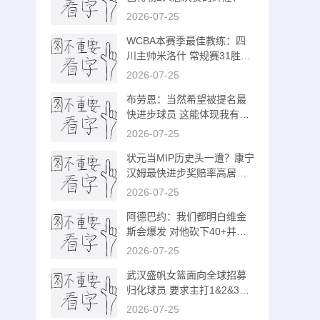
2026-07-25
WCBA本赛季最佳教练：四
川主帅米洛什 常规赛31胜1
负稳居A组头名
2026-07-25
布劳恩：当然希望被提名最
快进步球员 这能体现我有很
出色的队友
2026-07-25
状元当MIP历史头一遭？康宁
汉姆最快进步奖赔率高居第
一
2026-07-25
阿德巴约：我们都明白维金
斯会爆发 对他砍下40+并不
震惊
2026-07-25
武汉盛帆女篮面向全球招募
归化球员 要求主打1&2&3号
位
2026-07-25