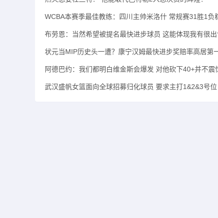
WCBA本赛季最佳教练：四川主帅米洛什 常规赛31胜1负
布劳恩：当然希望被提名最快进步球员 这能体现我有很出
状元当MIP历史头一遭？康宁汉姆最快进步奖赔率高居第
阿德巴约：我们都明白维金斯会爆发 对他砍下40+并不震
武汉盛帆女篮面向全球招募归化球员 要求主打1&2&3号位