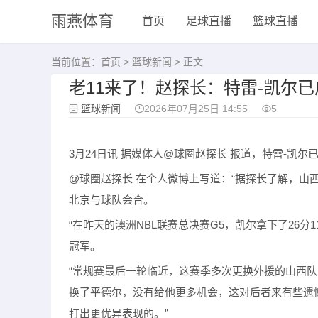
雨燕体育
首页
足球直播
篮球直播
当前位置：
首页
>
篮球新闻
> 正文
老11来了！赵探长：特雷-凯尔
篮球新闻
2026年07月25日 14:55
5
3月24日讯 据媒体人@球圈赵探长 报道，特雷-凯
@球圈赵探长 在个人微博上写道：“据探长了解，山西男篮
北京与球队会合。
“在昨天的澳洲NBL联赛总决赛G5，凯尔拿下了26分
冠军。
“常规赛最后一轮临近，这赛季多次更换外援的山西
换了平德尔，没有给他更多机会，这对后者来有些遗
打出更优异表现的。”