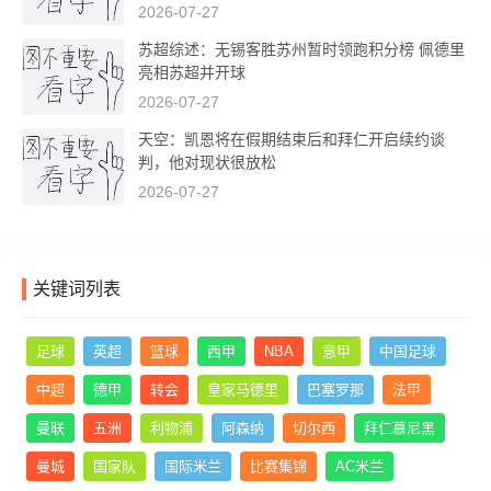
2026-07-27
苏超综述：无锡客胜苏州暂时领跑积分榜 佩德里
亮相苏超并开球
2026-07-27
天空：凯恩将在假期结束后和拜仁开启续约谈
判，他对现状很放松
2026-07-27
关键词列表
足球
英超
篮球
西甲
NBA
意甲
中国足球
中超
德甲
转会
皇家马德里
巴塞罗那
法甲
曼联
五洲
利物浦
阿森纳
切尔西
拜仁慕尼黑
曼城
国家队
国际米兰
比赛集锦
AC米兰