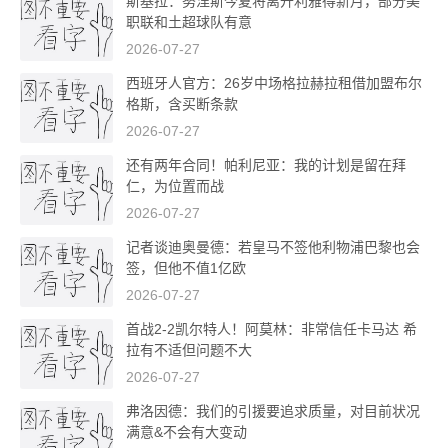
斯基拉：努涅斯今夏将离开利雅得新月，部分美
职联和土超球队有意
2026-07-27
西班牙人官方：26岁中场格拉赫拉租借加盟布尔
格斯，含买断条款
2026-07-27
还有两年合同！帕利尼亚：我的计划是留在拜
仁，为位置而战
2026-07-27
记者谈迪奥曼德：若皇马不签他利物浦巴黎也会
签，但他不值1亿欧
2026-07-27
首战2-2凯尔特人！阿莫林：非常信任卡马达 希
拉有不适但问题不大
2026-07-27
弗洛因德：我们的引援要追求质量，对目前状况
满意&不会有大变动