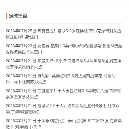
足球集锦
2026年07月25日 热身首胜！曼联5-0罗森博格 齐尔克泽传射莱西
德瓦尼阿玛斯破门
2026年07月23日 友谊赛-热刺1-0英甲队米尔顿凯恩斯 新援M费轰
世界波梁民革失空门
2026年07月21日 陈威失点+2扑点!海港点球5-4深圳进8强 周定洋
张宇峰莱昂纳多失点
2026年07月21日 进8强！英博点球7-6淘汰河南战申花 马拉尼
昂、阿卜杜肉苏力失点
2026年07月21日 三度追平！十人玉昆点球6-5蓉城进八强 韦林顿
索罗金罗慕洛失点
2026年07月21日 铜梁龙2-0十人西海岸晋级足协杯8强 杜月徵双
响 丁海峰蹬踏染红
2026年07月21日 于金永3度扑点！泰山点球6-5三镇进8强 克雷桑
绝平 刘洋破门+失点