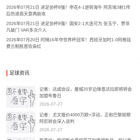
2026年07月21日 进足协杯8强！申花4-1逆转海牛 阿苏埃3射1传
后伤退高天意两助攻
2026年07月21日 进足协杯8强！国安2-1大连可为 张玉宁、贾非
凡破门 VAR多次介入
2026年07月20日 时隔16年夺世界杯冠军！西班牙加时1-0阿根廷
费兰制胜恩佐染红
足球资讯
记者：达成协议，曼城20岁边锋恩达拉即将转会
加盟布鲁日
2026-07-27
记者：尤文报价4000万欧+浮动，正和巴黎就穆
阿尼转会深入谈判
2026-07-27