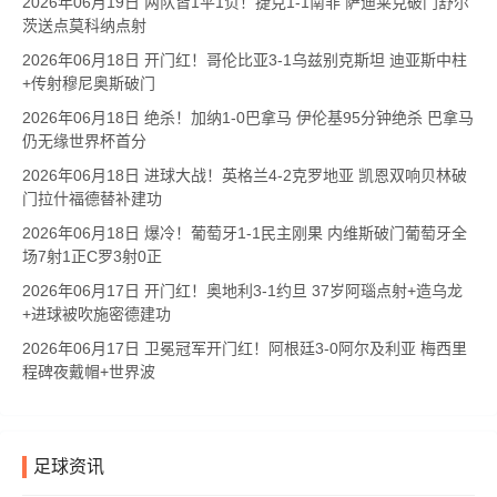
2026年06月19日 两队皆1平1负！捷克1-1南非 萨迪莱克破门舒尔
茨送点莫科纳点射
2026年06月18日 开门红！哥伦比亚3-1乌兹别克斯坦 迪亚斯中柱
+传射穆尼奥斯破门
2026年06月18日 绝杀！加纳1-0巴拿马 伊伦基95分钟绝杀 巴拿马
仍无缘世界杯首分
2026年06月18日 进球大战！英格兰4-2克罗地亚 凯恩双响贝林破
门拉什福德替补建功
2026年06月18日 爆冷！葡萄牙1-1民主刚果 内维斯破门葡萄牙全
场7射1正C罗3射0正
2026年06月17日 开门红！奥地利3-1约旦 37岁阿瑙点射+造乌龙
+进球被吹施密德建功
2026年06月17日 卫冕冠军开门红！阿根廷3-0阿尔及利亚 梅西里
程碑夜戴帽+世界波
足球资讯