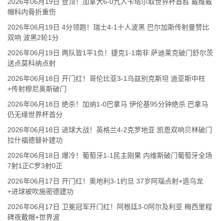
2026年06月19日 登顶！加拿大6-0九人卡塔尔取世界杯首胜 戴维戴
帽科内骨折重伤
2026年06月19日 4分领跑！瑞士4-1十人波黑 巴尔加斯传射曼赞比
双响 波黑2轮1分
2026年06月19日 两队皆1平1负！捷克1-1南非 萨迪莱克破门舒尔茨
送点莫科纳点射
2026年06月18日 开门红！哥伦比亚3-1乌兹别克斯坦 迪亚斯中柱
+传射穆尼奥斯破门
2026年06月18日 绝杀！加纳1-0巴拿马 伊伦基95分钟绝杀 巴拿马
仍无缘世界杯首分
2026年06月18日 进球大战！英格兰4-2克罗地亚 凯恩双响贝林破门
拉什福德替补建功
2026年06月18日 爆冷！葡萄牙1-1民主刚果 内维斯破门葡萄牙全场
7射1正C罗3射0正
2026年06月17日 开门红！奥地利3-1约旦 37岁阿瑙点射+造乌龙
+进球被吹施密德建功
2026年06月17日 卫冕冠军开门红！阿根廷3-0阿尔及利亚 梅西里程
碑夜戴帽+世界波