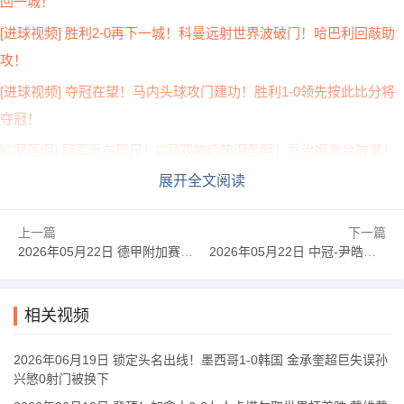
回一城！
[进球视频] 胜利2-0再下一城！科曼远射世界波破门！哈巴利回敲助
攻！
[进球视频] 夺冠在望！马内头球攻门建功！胜利1-0领先按此比分将
夺冠！
[C罗落泪] 冠军近在咫尺！C罗双响后热泪盈眶！乔治娜看台鼓掌！
展开全文阅读
上一篇
下一篇
2026年05月22日 德甲附加赛-双方均无建树 首回合沃尔夫斯堡0-0帕德博恩
2026年05月22日 中冠-尹皓臻世界波率队逆转 北京灵动星空2-1大连桐哲
相关视频
2026年06月19日 锁定头名出线！墨西哥1-0韩国 金承奎超巨失误孙
兴慜0射门被换下