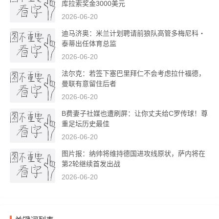
库拉索奖金3000美元
2026-06-20
迪马济奥：米兰计划聘请前狼队高管多梅尼科・
泰蒂出任体育总监
2026-06-20
法尔克：若签下塞巴里拜仁不会考虑拉什福德，
曼联有意留住后者
2026-06-20
B费妻子社媒也遭刷屏：让你丈夫给C罗传球！尊
重足坛历史最佳
2026-06-20
图片报：纳帅将维持德国进攻线原状，萨内将在
第2轮继续首发出战
2026-06-20