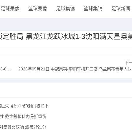
足球录像
篮球录像
足球集锦
篮球集锦
足球新闻
禹椋锁定胜局 黑龙江龙跃冰城1-3沈阳满天星奥
下
溪清帆
2026年05月21日 中冠集锦-李雨轩梅开二度 乌兰察布青年人1-6北京鹏瑞通程
奎超巨失误孙兴慜0射门被换下
杯首胜 戴维戴帽科内骨折重伤
传射曼赞比双响 波黑2轮1分