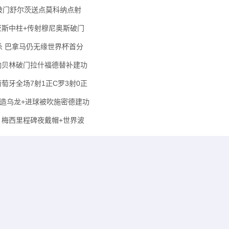
莱克破门舒尔茨送点莫科纳点射
迪亚斯中柱+传射穆尼奥斯破门
钟绝杀 巴拿马仍无缘世界杯首分
恩双响贝林破门拉什福德替补建功
葡萄牙全场7射1正C罗3射0正
点射+造乌龙+进球被吹施密德建功
亚 梅西里程碑夜戴帽+世界波