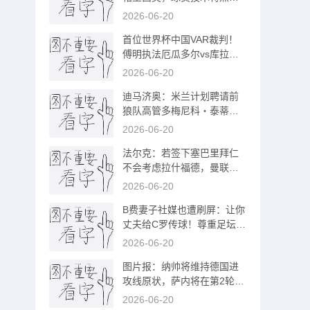
似梅西
2026-06-20
首位世界杯中国VAR裁判！
傅明执法厄瓜多尔vs库拉索
奖金3000美元
2026-06-20
迪马济奥：米兰计划聘请前
狼队高管多梅尼科・泰蒂出
任体育总监
2026-06-20
法尔克：若签下塞巴里拜仁
不会考虑拉什福德，曼联有
意留住后者
2026-06-20
B费妻子社媒也遭刷屏：让你
丈夫给C罗传球！尊重足坛历
史最佳
2026-06-20
图片报：纳帅将维持德国进
攻线原状，萨内将在第2轮继
续首发出战
2026-06-20