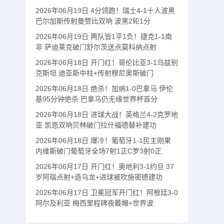
2026年06月19日 4分领跑！瑞士4-1十人波黑
巴尔加斯传射曼赞比双响 波黑2轮1分
2026年06月19日 两队皆1平1负！捷克1-1南
非 萨迪莱克破门舒尔茨送点莫科纳点射
2026年06月18日 开门红！哥伦比亚3-1乌兹别
克斯坦 迪亚斯中柱+传射穆尼奥斯破门
2026年06月18日 绝杀！加纳1-0巴拿马 伊伦
基95分钟绝杀 巴拿马仍无缘世界杯首分
2026年06月18日 进球大战！英格兰4-2克罗地
亚 凯恩双响贝林破门拉什福德替补建功
2026年06月18日 爆冷！葡萄牙1-1民主刚果
内维斯破门葡萄牙全场7射1正C罗3射0正
2026年06月17日 开门红！奥地利3-1约旦 37
岁阿瑙点射+造乌龙+进球被吹施密德建功
2026年06月17日 卫冕冠军开门红！阿根廷3-0
阿尔及利亚 梅西里程碑夜戴帽+世界波