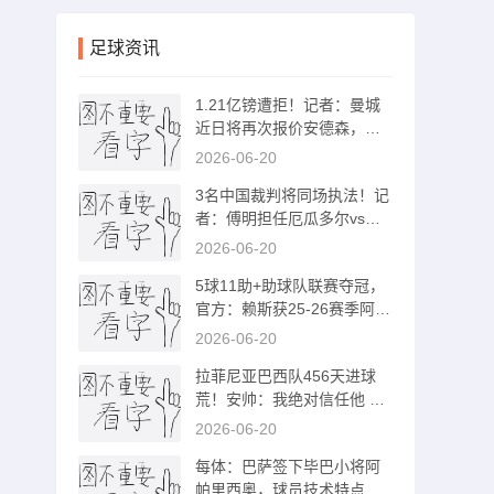
足球资讯
1.21亿镑遭拒！记者：曼城
近日将再次报价安德森，交
易接近完成
2026-06-20
3名中国裁判将同场执法！记
者：傅明担任厄瓜多尔vs库
拉索VAR裁判
2026-06-20
5球11助+助球队联赛夺冠，
官方：赖斯获25-26赛季阿森
纳队内最佳
2026-06-20
拉菲尼亚巴西队456天进球
荒！安帅：我绝对信任他 他
能踢很多位置
2026-06-20
每体：巴萨签下毕巴小将阿
帕里西奥，球员技术特点类