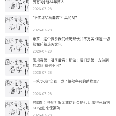
另有3抢断34年首人
2026-07-28
“不传球给杨瀚森”？真的吗？
2026-07-28
希罗：这个赛季我们经历起伏并不完美 但这一切
都充斥着热火文化
2026-07-28
常规赛第十进季后赛！斯波：我们是第一支做到
的球队 有何不可？
2026-07-28
一笔“水货”交易，成了快船争冠的助推器？
2026-07-28
烤肉姐：快船打掘金我估计会抢七 后者得死命把
KPI做出来保饭碗
2026-07-28