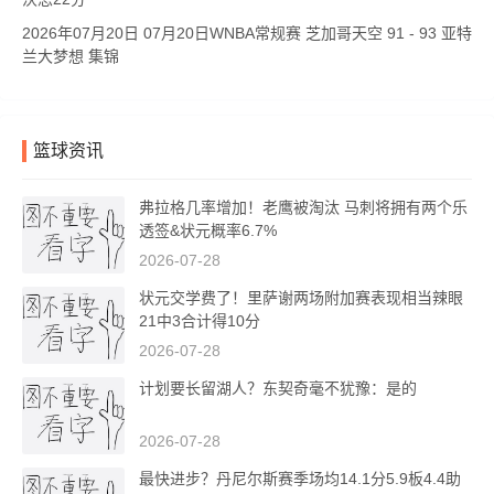
2026年07月20日 07月20日WNBA常规赛 芝加哥天空 91 - 93 亚特
兰大梦想 集锦
篮球资讯
弗拉格几率增加！老鹰被淘汰 马刺将拥有两个乐
透签&状元概率6.7%
2026-07-28
状元交学费了！里萨谢两场附加赛表现相当辣眼
21中3合计得10分
2026-07-28
计划要长留湖人？东契奇毫不犹豫：是的
2026-07-28
最快进步？丹尼尔斯赛季场均14.1分5.9板4.4助