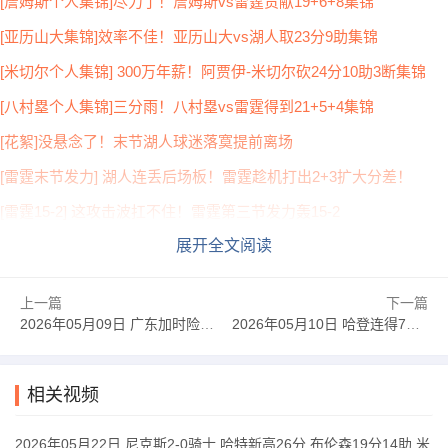
[詹姆斯个人集锦]尽力了！詹姆斯vs雷霆贡献19+6+8集锦
[亚历山大集锦]效率不佳！亚历山大vs湖人取23分9助集锦
[米切尔个人集锦] 300万年薪！阿贾伊-米切尔砍24分10助3断集锦
[八村塁个人集锦]三分雨！八村塁vs雷霆得到21+5+4集锦
[花絮]没悬念了！末节湖人球迷落寞提前离场
[雷霆末节发力] 湖人连丢后场板！雷霆趁机打出2+3扩大分差！
[雷霆15-2] 这攻击波扛不住！雷霆第三节发力轰15-2
展开全文阅读
上一篇
下一篇
2026年05月09日 广东加时险胜北京 张皓嘉三分绝杀 奎因39+9+8 胡明轩23+6
2026年05月10日 哈登连得7分定胜局！骑士1-2活塞 米切尔35分 坎宁安27+10+10
相关视频
2026年05月22日 尼克斯2-0骑士 哈特新高26分 布伦森19分14助 米