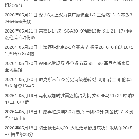
切尔26分
2026年05月21日 深圳6人上双力克广厦追至1-2 王浩然13+5 布朗3
2+5+5&6失误
2026年05月21日 雷霆1-1马刺 SGA30+9哈滕13板 文班21+17+4帽
杰伦威哈珀伤退
2026年05月20日 上海客胜北京2-1夺赛点 古德温28+6+6 白边18+1
1 周琦7+8+4帽
2026年05月20日 WNBA常规赛 多伦多节奏 98 - 90 菲尼克斯水星
全场集锦
2026年05月20日 尼克斯末节22分史诗级逆转&加时胜骑士 布伦森3
8+6 哈登16中5
2026年05月19日 马刺双加时胜雷霆抢占先机 文班亚马41+24 哈珀2
4+11+6+7断
2026年05月18日 广厦再胜深圳2-0夺赛点 布朗30分 胡金秋17+8 贺
希宁16中6
2026年05月18日 骑士抢七4人20+大胜活塞挺进东决！米切尔26+5
+7 梅里尔23分