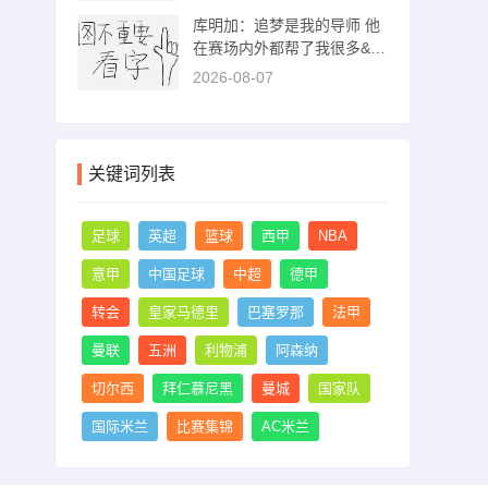
库明加：追梦是我的导师 他
在赛场内外都帮了我很多&教
我很多技巧
2026-08-07
关键词列表
足球
英超
篮球
西甲
NBA
意甲
中国足球
中超
德甲
转会
皇家马德里
巴塞罗那
法甲
曼联
五洲
利物浦
阿森纳
切尔西
拜仁慕尼黑
曼城
国家队
国际米兰
比赛集锦
AC米兰