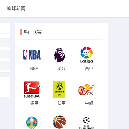
篮球新闻
热门联赛
NBA
英超
西甲
德甲
法甲
中超