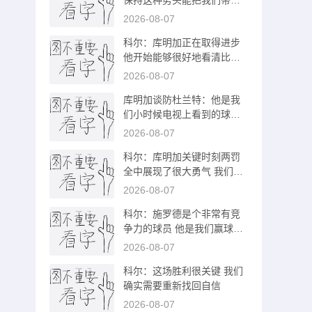
保持这种势头能把我们带到
不一样的水平
2026-08-07
科尔：库明加正在取得进步
他开始能够很好地看清比赛
局势了
2026-08-07
库明加谈防杜兰特：他是我
们小时候电视上看到的球星
这意味良多
2026-08-07
科尔：库明加关键时刻两罚
全中展现了很大勇气 我们需
要这场胜利
2026-08-07
科尔：施罗德是个非常有竞
争力的球员 他是我们赢球的
重要因素
2026-08-07
科尔：这场胜利很关键 我们
确实需要重新找回自信
2026-08-07